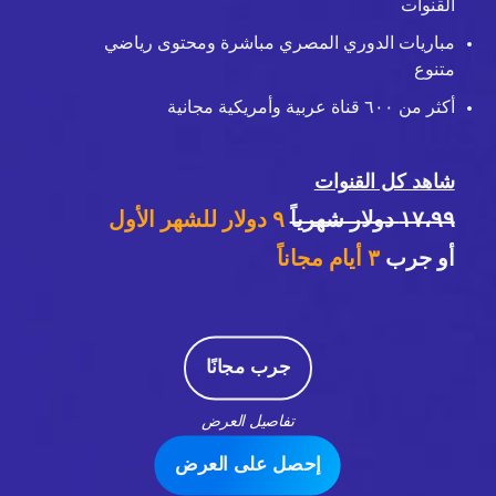
القنوات
مباريات الدوري المصري مباشرة ومحتوى رياضي
متنوع
أكثر من ٦٠٠ قناة عربية وأمريكية مجانية
شاهد كل القنوات
١٧،٩٩ دولار شهرياً
٩ دولار للشهر الأول
أو جرب
٣
أيام مجاناً
جرب مجانًا
تفاصيل العرض
إحصل على العرض