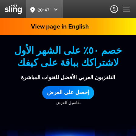
20147
View page in English
خصم ٥٠٪ على الشهر الأول
لاشتراكك بباقة على كيفك
التلفزيون العربي الأفضل للقنوات المباشرة
إحصل على العرض
تفاصيل العرض