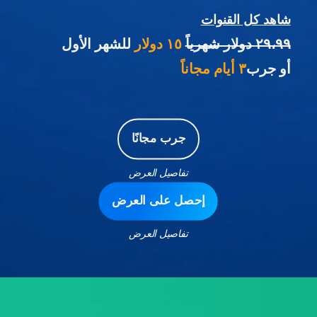
شاهد كل القنوات
٢٩،٩٩ دولار شهرياً
١٥ دولار
للشهر الأول
أو جرب
٣ أيام مجاناً
جرب مجانًا
تفاصيل العرض
إحصل على العرض
تفاصيل العرض