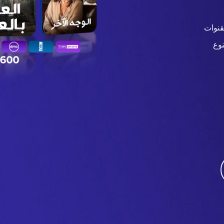
قنوات
وع