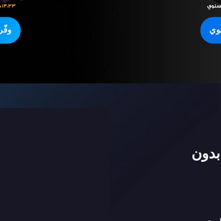
وي
وفّ
بدون