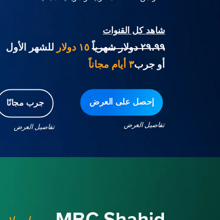
شاهد كل القنوات
٢٩،٩٩ دولار شهرياً
١٥ دولار
للشهر الأول
أو جرب
٣ أيام مجاناً
إحصل على العرض
جرب مجانًا
تفاصيل العرض
تفاصيل العرض