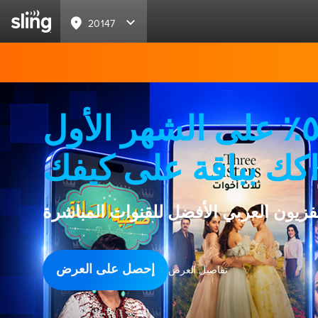
20147
خصم ٥٠٪ على الشهر الأول
كك بباقة على كيفك
لفزيون العربي الأفضل للقنوات المباشرة
إحصل على العرض
تفاصيل العرض