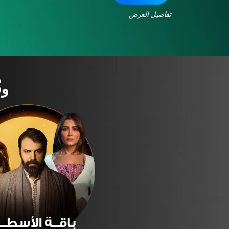
تفاصيل العرض
وف