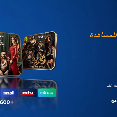
للمشاهدة
ة عند
مج