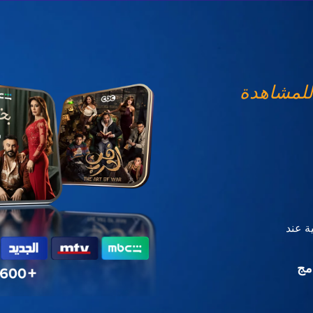
للمشاهدة
ة عند
مج