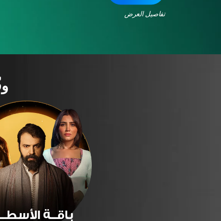
تفاصيل العرض
وف