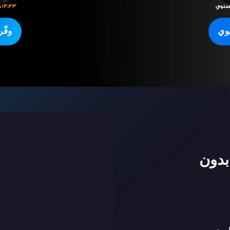
وي
وفّ
بدون