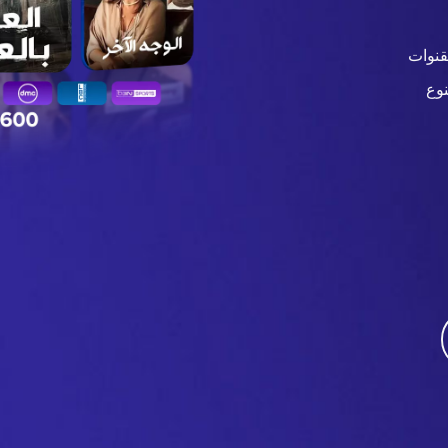
قنوات
وع