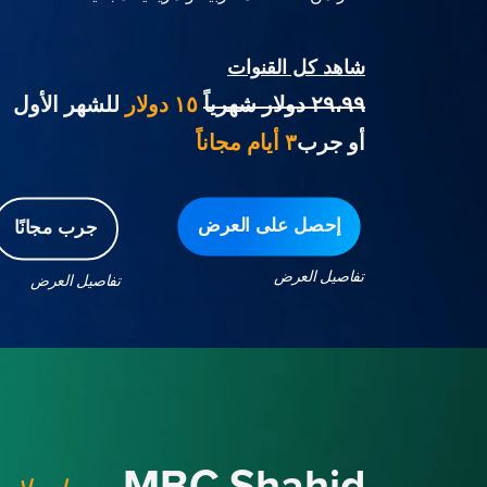
شاهد كل القنوات
٢٩،٩٩ دولار شهرياً
١٥ دولار
للشهر الأول
أو جرب
٣ أيام مجاناً
إحصل على العرض
جرب مجانًا
تفاصيل العرض
تفاصيل العرض