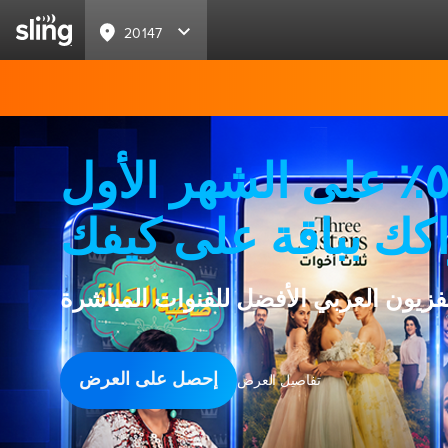
20147
خصم ٥٠٪ على الشهر الأول
كك بباقة على كيفك
لفزيون العربي الأفضل للقنوات المباشرة
إحصل على العرض
تفاصيل العرض