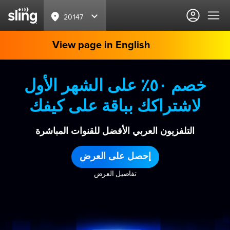
20147
View page in English
خصم ٥٠٪ على الشهر الأول
لاشتراكك بباقة على كيفك
التلفزيون العربي الأفضل للقنوات المباشرة
إحصل على العرض
تفاصيل العرض