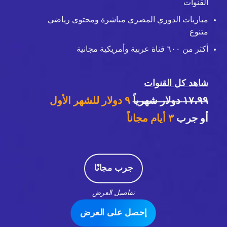
القنوات
مباريات الدوري المصري مباشرة ومحتوى رياضي
متنوع
أكثر من ٦٠٠ قناة عربية وأمريكية مجانية
شاهد كل القنوات
١٧،٩٩ دولار شهرياً
٩ دولار للشهر الأول
أو جرب
٣
أيام مجاناً
جرب مجانًا
تفاصيل العرض
إحصل على العرض