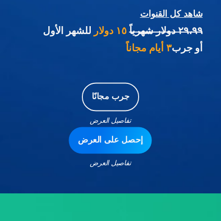
شاهد كل القنوات
٢٩،٩٩ دولار شهرياً
١٥ دولار
للشهر الأول
أو جرب
٣ أيام مجاناً
جرب مجانًا
تفاصيل العرض
إحصل على العرض
تفاصيل العرض