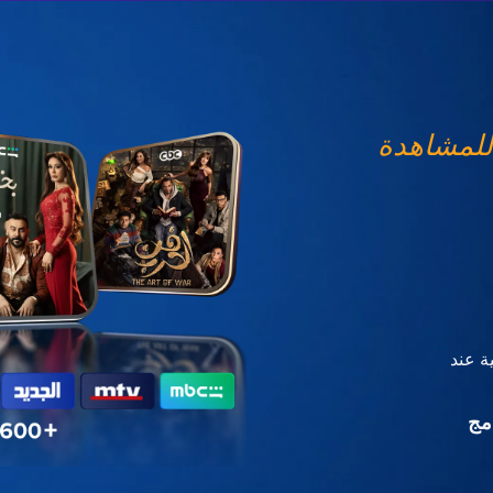
للمشاهدة
ة عند
مج