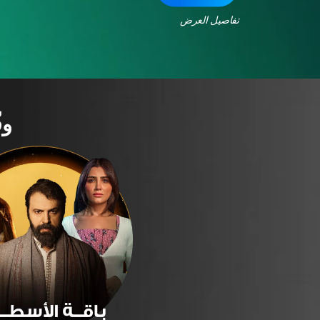
تفاصيل العرض
وف