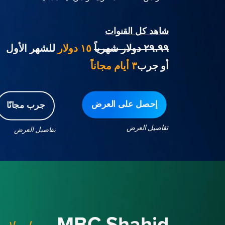
شاهد كل القنوات
٢٩،٩٩ دولار شهرياً
١٥ دولار
للشهر الأول
أو جرب
٣ أيام مجاناً
إحصل على العرض
جرب مجانًا
تفاصيل العرض
تفاصيل العرض