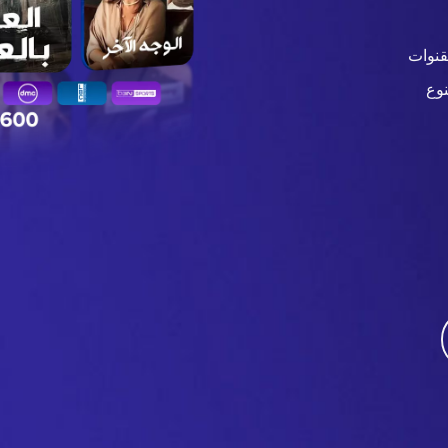
قنوات
وع