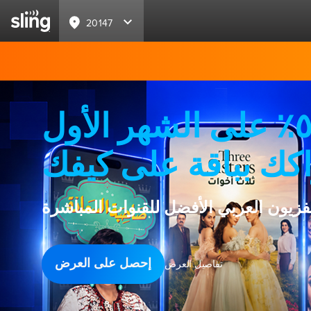
20147
خصم ٥٠٪ على الشهر الأول
كك بباقة على كيفك
لفزيون العربي الأفضل للقنوات المباشرة
إحصل على العرض
تفاصيل العرض