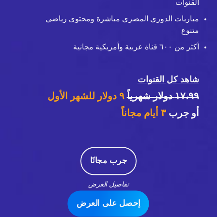
القنوات
مباريات الدوري المصري مباشرة ومحتوى رياضي
متنوع
أكثر من ٦٠٠ قناة عربية وأمريكية مجانية
شاهد كل القنوات
١٧،٩٩ دولار شهرياً
٩ دولار للشهر الأول
أو جرب
٣
أيام مجاناً
جرب مجانًا
تفاصيل العرض
إحصل على العرض