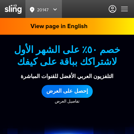
20147
View page in English
خصم ٥٠٪ على الشهر الأول
لاشتراكك بباقة على كيفك
التلفزيون العربي الأفضل للقنوات المباشرة
إحصل على العرض
تفاصيل العرض