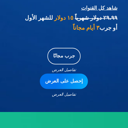
شاهد كل القنوات
٢٩،٩٩ دولار شهرياً
١٥ دولار
للشهر الأول
أو جرب
٣ أيام مجاناً
جرب مجانًا
تفاصيل العرض
إحصل على العرض
تفاصيل العرض