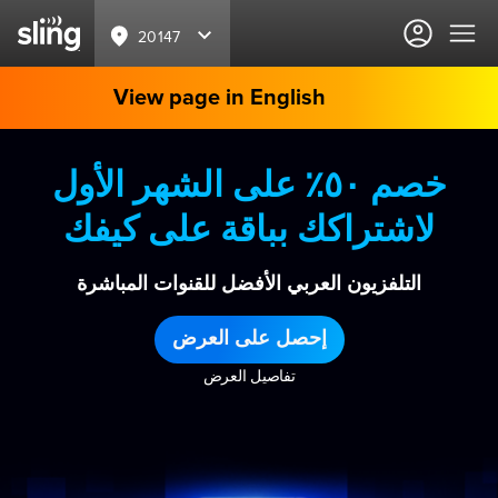
20147
View page in English
خصم ٥٠٪ على الشهر الأول
لاشتراكك بباقة على كيفك
التلفزيون العربي الأفضل للقنوات المباشرة
إحصل على العرض
تفاصيل العرض