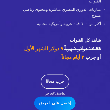
القنوات
مباريات الدوري المصري مباشرة ومحتوى رياضي
متنوع
أكثر من ٦٠٠ قناة عربية وأمريكية مجانية
شاهد كل القنوات
١٧،٩٩ دولار شهرياً
٩ دولار للشهر الأول
أو جرب
٣
أيام مجاناً
جرب مجانًا
تفاصيل العرض
إحصل على العرض