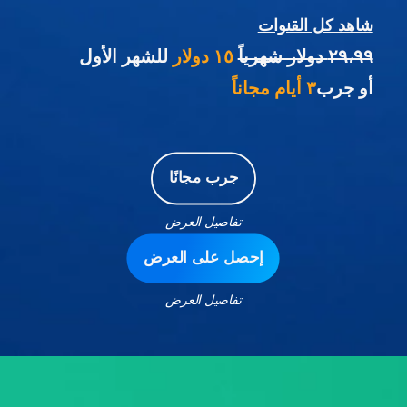
شاهد كل القنوات
٢٩،٩٩ دولار شهرياً
١٥ دولار
للشهر الأول
أو جرب
٣ أيام مجاناً
جرب مجانًا
تفاصيل العرض
إحصل على العرض
تفاصيل العرض