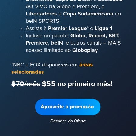
AO VIVO na Globo e Premiere, e
Libertadores
e
Copa Sudamericana
no
beIN SPORTS
Assista à
Premier League
* e
Ligue 1
Incluso no pacote:
Globo, Record, SBT,
Premiere, beIN
e outros canais – MAIS
acesso ilimitado ao
Globoplay
*NBC e FOX disponíveis em
áreas
selecionadas
$70/mês
$55 no primeiro mês!
Aproveite a promoção
Detalhes da Oferta