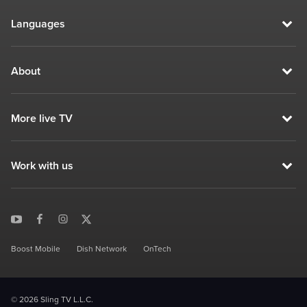
Languages
About
More live TV
Work with us
Boost Mobile
Dish Network
OnTech
© 2026 Sling TV L.L.C.