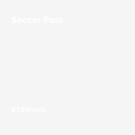
Soccer Pass
Inclui todos os canais beIN SPORTS
USA e ON Sports
Acesse toso os jogos da Copa
Libertadores Rodada 16 começando no
dia 13 de Agosto
Acompanhe a Liga 1, Super Liga Turca e
mais durante toda a temporada
Centenas de canais de entretenimento
gratuitos incluídos
Ver todos os canais
$7,99/mês.
OU compre
por $95,88 e garanta esse preço
por um ano