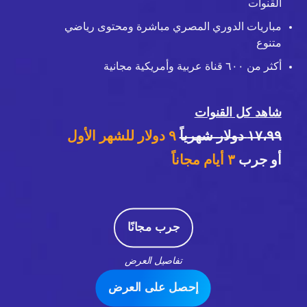
القنوات
مباريات الدوري المصري مباشرة ومحتوى رياضي
متنوع
أكثر من ٦٠٠ قناة عربية وأمريكية مجانية
شاهد كل القنوات
١٧،٩٩ دولار شهرياً
٩ دولار للشهر الأول
أو جرب
٣
أيام مجاناً
جرب مجانًا
تفاصيل العرض
إحصل على العرض