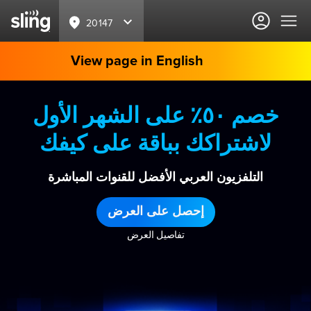
20147
View page in English
خصم ٥٠٪ على الشهر الأول
لاشتراكك بباقة على كيفك
التلفزيون العربي الأفضل للقنوات المباشرة
إحصل على العرض
تفاصيل العرض