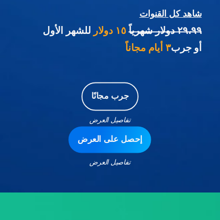
شاهد كل القنوات
٢٩،٩٩ دولار شهرياً
١٥ دولار
للشهر الأول
أو جرب
٣ أيام مجاناً
جرب مجانًا
تفاصيل العرض
إحصل على العرض
تفاصيل العرض