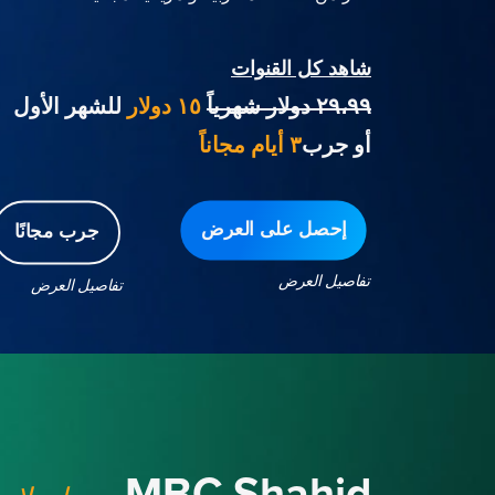
شاهد كل القنوات
٢٩،٩٩ دولار شهرياً
١٥ دولار
للشهر الأول
أو جرب
٣ أيام مجاناً
إحصل على العرض
جرب مجانًا
تفاصيل العرض
تفاصيل العرض