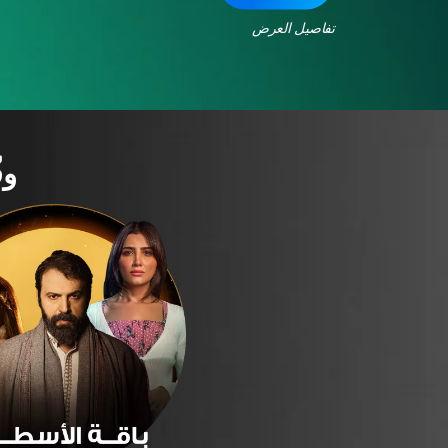
تفاصيل العرض
وف