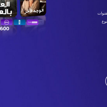
قنوات
وع