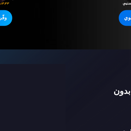
وي
وفّ
بدون