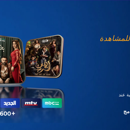
للمشاهدة
ة عند
مج