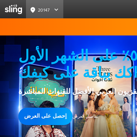
20147
خصم ٥٠٪ على الشهر الأول
كك بباقة على كيفك
لفزيون العربي الأفضل للقنوات المباشرة
إحصل على العرض
تفاصيل العرض