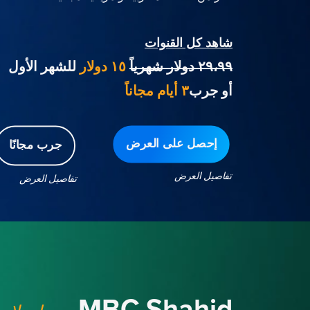
شاهد كل القنوات
٢٩،٩٩ دولار شهرياً
١٥ دولار
للشهر الأول
أو جرب
٣ أيام مجاناً
إحصل على العرض
جرب مجانًا
تفاصيل العرض
تفاصيل العرض