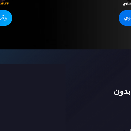
وي
وفّ
بدون