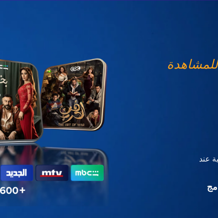
للمشاهدة
ة عند
مج