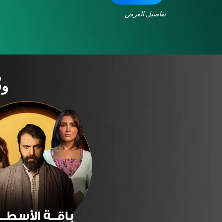
تفاصيل العرض
وف