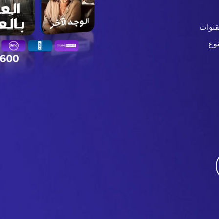
قنوات
وع