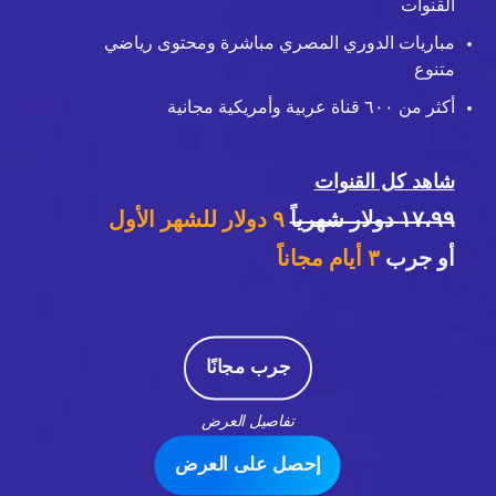
القنوات
مباريات الدوري المصري مباشرة ومحتوى رياضي
متنوع
أكثر من ٦٠٠ قناة عربية وأمريكية مجانية
شاهد كل القنوات
١٧،٩٩ دولار شهرياً
٩ دولار للشهر الأول
أو جرب
٣
أيام مجاناً
جرب مجانًا
تفاصيل العرض
إحصل على العرض