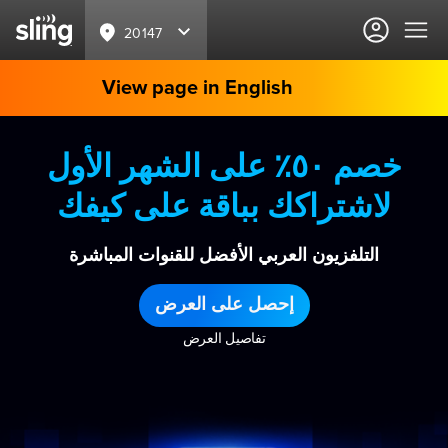
20147
View page in English
خصم ٥٠٪ على الشهر الأول
لاشتراكك بباقة على كيفك
التلفزيون العربي الأفضل للقنوات المباشرة
إحصل على العرض
تفاصيل العرض