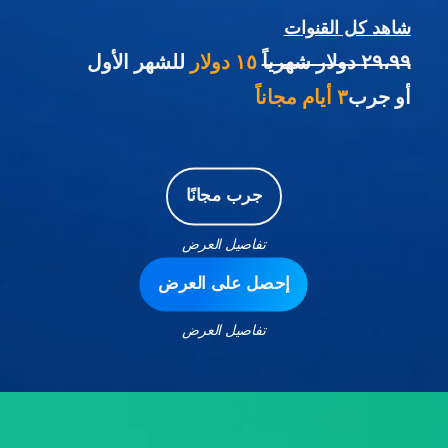
شاهد كل القنوات
٢٩،٩٩ دولار شهرياً
١٥ دولار
للشهر الأول
أو جرب
٣ أيام مجاناً
جرب مجانًا
تفاصيل العرض
إحصل على العرض
تفاصيل العرض