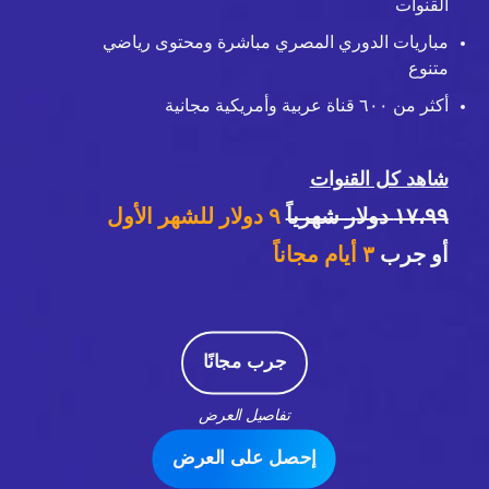
القنوات
مباريات الدوري المصري مباشرة ومحتوى رياضي
متنوع
أكثر من ٦٠٠ قناة عربية وأمريكية مجانية
شاهد كل القنوات
١٧،٩٩ دولار شهرياً
٩ دولار للشهر الأول
أو جرب
٣
أيام مجاناً
جرب مجانًا
تفاصيل العرض
إحصل على العرض