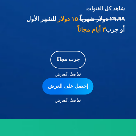
شاهد كل القنوات
٢٩،٩٩ دولار شهرياً
١٥ دولار
للشهر الأول
أو جرب
٣ أيام مجاناً
جرب مجانًا
تفاصيل العرض
إحصل على العرض
تفاصيل العرض