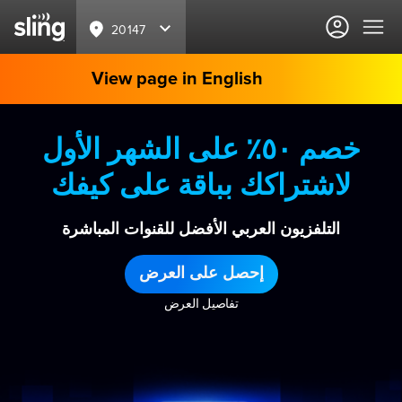
20147
View page in English
خصم ٥٠٪ على الشهر الأول
لاشتراكك بباقة على كيفك
التلفزيون العربي الأفضل للقنوات المباشرة
إحصل على العرض
تفاصيل العرض