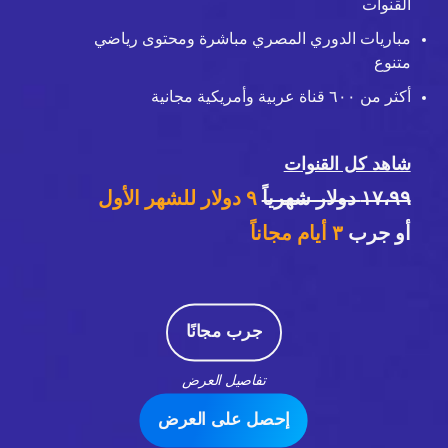
القنوات
مباريات الدوري المصري مباشرة ومحتوى رياضي
متنوع
أكثر من ٦٠٠ قناة عربية وأمريكية مجانية
شاهد كل القنوات
١٧،٩٩ دولار شهرياً
٩ دولار للشهر الأول
أو جرب
٣
أيام مجاناً
جرب مجانًا
تفاصيل العرض
إحصل على العرض