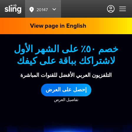
20147
View page in English
خصم ٥٠٪ على الشهر الأول
لاشتراكك بباقة على كيفك
التلفزيون العربي الأفضل للقنوات المباشرة
إحصل على العرض
تفاصيل العرض