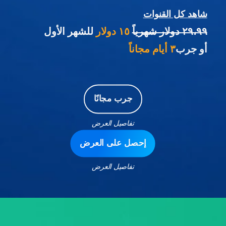
شاهد كل القنوات
٢٩،٩٩ دولار شهرياً
١٥ دولار
للشهر الأول
أو جرب
٣ أيام مجاناً
جرب مجانًا
تفاصيل العرض
إحصل على العرض
تفاصيل العرض