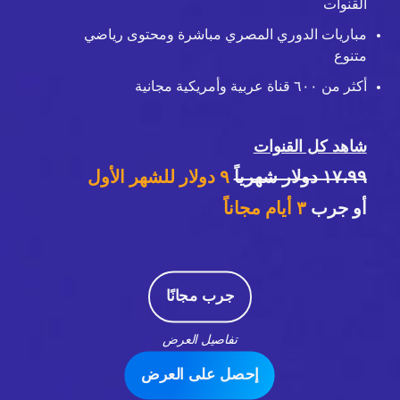
القنوات
مباريات الدوري المصري مباشرة ومحتوى رياضي
متنوع
أكثر من ٦٠٠ قناة عربية وأمريكية مجانية
شاهد كل القنوات
١٧،٩٩ دولار شهرياً
٩ دولار للشهر الأول
أو جرب
٣
أيام مجاناً
جرب مجانًا
تفاصيل العرض
إحصل على العرض