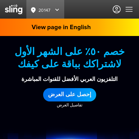
20147
View page in English
خصم ٥٠٪ على الشهر الأول
لاشتراكك بباقة على كيفك
التلفزيون العربي الأفضل للقنوات المباشرة
إحصل على العرض
تفاصيل العرض