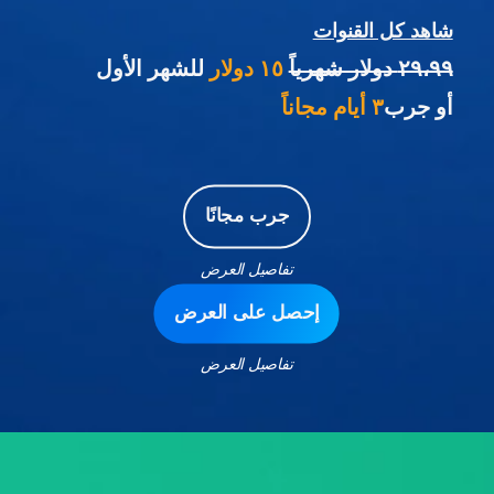
شاهد كل القنوات
٢٩،٩٩ دولار شهرياً
١٥ دولار
للشهر الأول
أو جرب
٣ أيام مجاناً
جرب مجانًا
تفاصيل العرض
إحصل على العرض
تفاصيل العرض