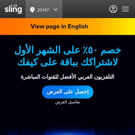
20147
View page in English
خصم ٥٠٪ على الشهر الأول
لاشتراكك بباقة على كيفك
التلفزيون العربي الأفضل للقنوات المباشرة
إحصل على العرض
تفاصيل العرض