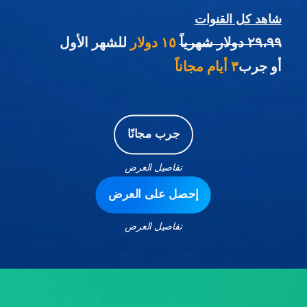
شاهد كل القنوات
٢٩،٩٩ دولار شهرياً
١٥ دولار
للشهر الأول
أو جرب
٣ أيام مجاناً
جرب مجانًا
تفاصيل العرض
إحصل على العرض
تفاصيل العرض