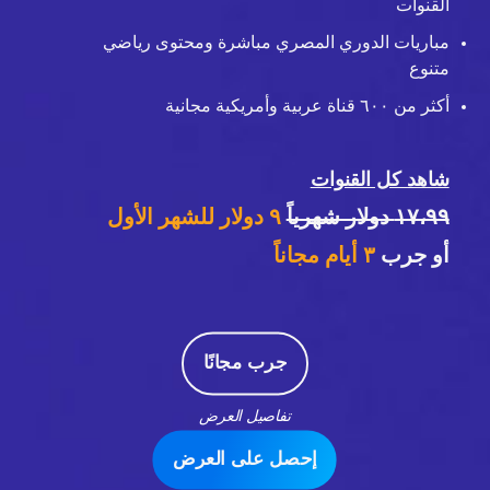
القنوات
مباريات الدوري المصري مباشرة ومحتوى رياضي
متنوع
أكثر من ٦٠٠ قناة عربية وأمريكية مجانية
شاهد كل القنوات
١٧،٩٩ دولار شهرياً
٩ دولار للشهر الأول
أو جرب
٣
أيام مجاناً
جرب مجانًا
تفاصيل العرض
إحصل على العرض