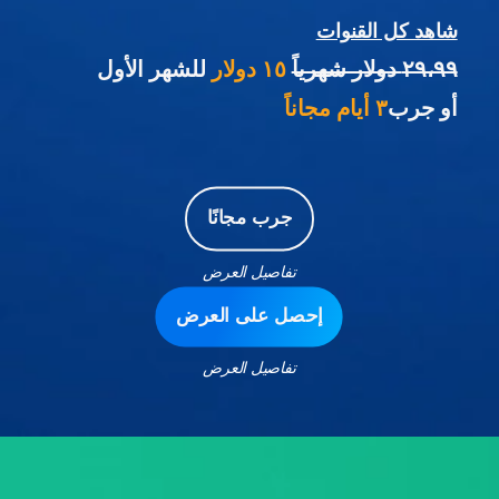
شاهد كل القنوات
٢٩،٩٩ دولار شهرياً
١٥ دولار
للشهر الأول
أو جرب
٣ أيام مجاناً
جرب مجانًا
تفاصيل العرض
إحصل على العرض
تفاصيل العرض