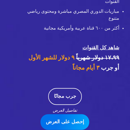
القنوات
مباريات الدوري المصري مباشرة ومحتوى رياضي
متنوع
أكثر من ٦٠٠ قناة عربية وأمريكية مجانية
شاهد كل القنوات
١٧،٩٩ دولار شهرياً
٩ دولار للشهر الأول
أو جرب
٣
أيام مجاناً
جرب مجانًا
تفاصيل العرض
إحصل على العرض