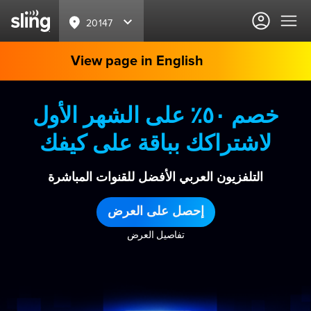
20147
View page in English
خصم ٥٠٪ على الشهر الأول
لاشتراكك بباقة على كيفك
التلفزيون العربي الأفضل للقنوات المباشرة
إحصل على العرض
تفاصيل العرض