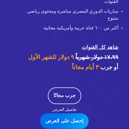
القنوات
مباريات الدوري المصري مباشرة ومحتوى رياضي
متنوع
أكثر من ٦٠٠ قناة عربية وأمريكية مجانية
شاهد كل القنوات
١٧،٩٩ دولار شهرياً
٩ دولار للشهر الأول
أو جرب
٣
أيام مجاناً
جرب مجانًا
تفاصيل العرض
إحصل على العرض