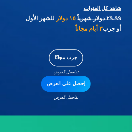
شاهد كل القنوات
٢٩،٩٩ دولار شهرياً
١٥ دولار
للشهر الأول
أو جرب
٣ أيام مجاناً
جرب مجانًا
تفاصيل العرض
إحصل على العرض
تفاصيل العرض