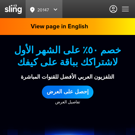
20147
View page in English
خصم ٥٠٪ على الشهر الأول
لاشتراكك بباقة على كيفك
التلفزيون العربي الأفضل للقنوات المباشرة
إحصل على العرض
تفاصيل العرض