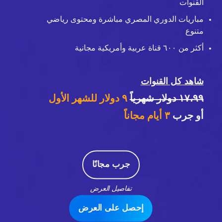
القنوات
مباريات الدوري المصري مباشرة ومحتوى رياضي
متنوع
أكثر من ٦٠٠ قناة عربية وأمريكية مجانية
شاهد كل القنوات
١٧،٩٩ دولار شهرياً
٩ دولار للشهر الأول
أو جرب
٣
أيام مجاناً
جرب مجانًا
تفاصيل العرض
إحصل على العرض