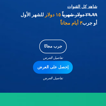
شاهد كل القنوات
٢٩،٩٩ دولار شهرياً
١٥ دولار
للشهر الأول
أو جرب
٣ أيام مجاناً
جرب مجانًا
تفاصيل العرض
إحصل على العرض
تفاصيل العرض