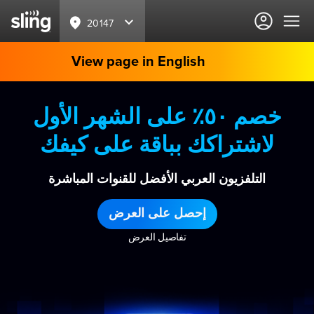
20147
View page in English
خصم ٥٠٪ على الشهر الأول
لاشتراكك بباقة على كيفك
التلفزيون العربي الأفضل للقنوات المباشرة
إحصل على العرض
تفاصيل العرض