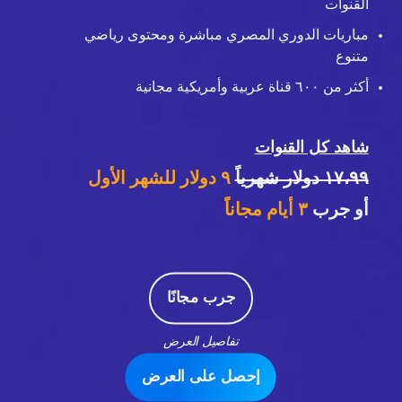
القنوات
مباريات الدوري المصري مباشرة ومحتوى رياضي
متنوع
أكثر من ٦٠٠ قناة عربية وأمريكية مجانية
شاهد كل القنوات
١٧،٩٩ دولار شهرياً
٩ دولار للشهر الأول
أو جرب
٣
أيام مجاناً
جرب مجانًا
تفاصيل العرض
إحصل على العرض