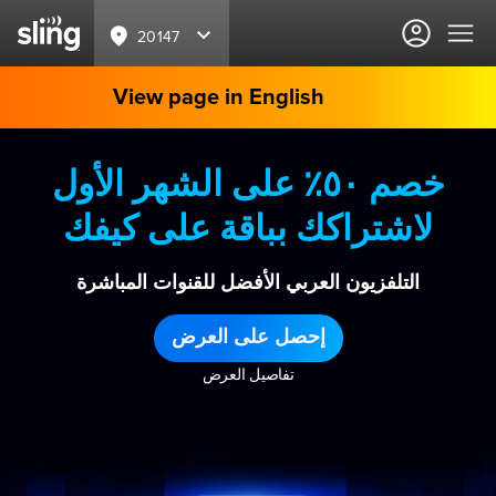
20147
View page in English
خصم ٥٠٪ على الشهر الأول
لاشتراكك بباقة على كيفك
التلفزيون العربي الأفضل للقنوات المباشرة
إحصل على العرض
تفاصيل العرض