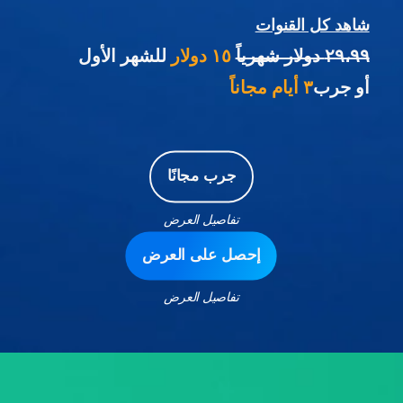
شاهد كل القنوات
٢٩،٩٩ دولار شهرياً
١٥ دولار
للشهر الأول
أو جرب
٣ أيام مجاناً
جرب مجانًا
تفاصيل العرض
إحصل على العرض
تفاصيل العرض