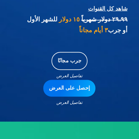
شاهد كل القنوات
٢٩،٩٩ دولار شهرياً
١٥ دولار
للشهر الأول
أو جرب
٣ أيام مجاناً
جرب مجانًا
تفاصيل العرض
إحصل على العرض
تفاصيل العرض