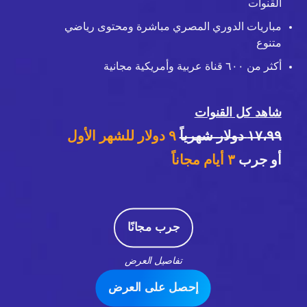
القنوات
مباريات الدوري المصري مباشرة ومحتوى رياضي
متنوع
أكثر من ٦٠٠ قناة عربية وأمريكية مجانية
شاهد كل القنوات
١٧،٩٩ دولار شهرياً
٩ دولار للشهر الأول
أو جرب
٣
أيام مجاناً
جرب مجانًا
تفاصيل العرض
إحصل على العرض