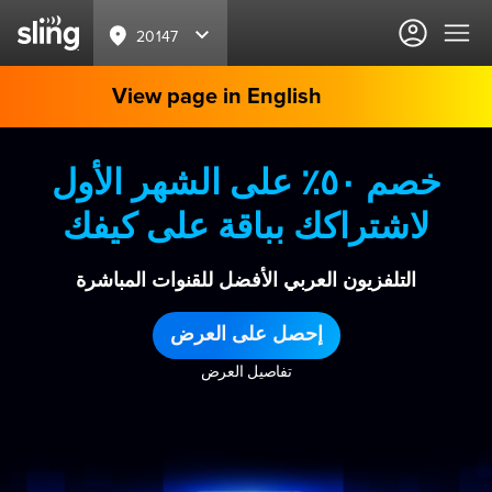
20147
View page in English
خصم ٥٠٪ على الشهر الأول
لاشتراكك بباقة على كيفك
التلفزيون العربي الأفضل للقنوات المباشرة
إحصل على العرض
تفاصيل العرض