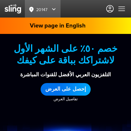
20147
View page in English
خصم ٥٠٪ على الشهر الأول
لاشتراكك بباقة على كيفك
التلفزيون العربي الأفضل للقنوات المباشرة
إحصل على العرض
تفاصيل العرض