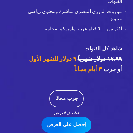
القنوات
مباريات الدوري المصري مباشرة ومحتوى رياضي
متنوع
أكثر من ٦٠٠ قناة عربية وأمريكية مجانية
شاهد كل القنوات
١٧،٩٩ دولار شهرياً
٩ دولار للشهر الأول
أو جرب
٣
أيام مجاناً
جرب مجانًا
تفاصيل العرض
إحصل على العرض