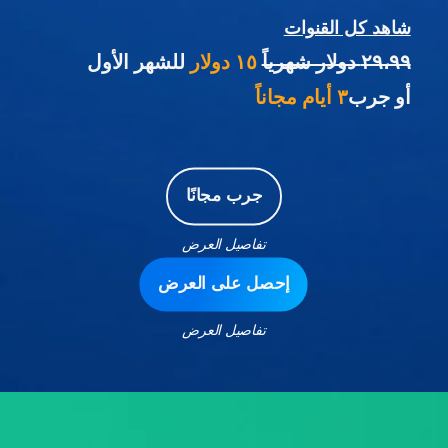
شاهد كل القنوات
٢٩،٩٩ دولار شهرياً
١٥ دولار
للشهر الأول
أو جرب
٣ أيام مجاناً
جرب مجانًا
تفاصيل العرض
إحصل على العرض
تفاصيل العرض