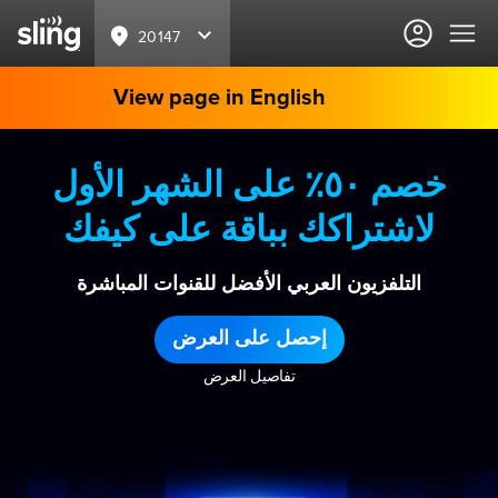
20147
View page in English
خصم ٥٠٪ على الشهر الأول
لاشتراكك بباقة على كيفك
التلفزيون العربي الأفضل للقنوات المباشرة
إحصل على العرض
تفاصيل العرض