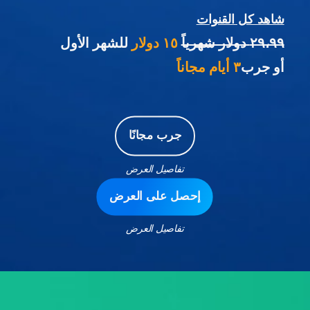
شاهد كل القنوات
٢٩،٩٩ دولار شهرياً
١٥ دولار
للشهر الأول
أو جرب
٣ أيام مجاناً
جرب مجانًا
تفاصيل العرض
إحصل على العرض
تفاصيل العرض