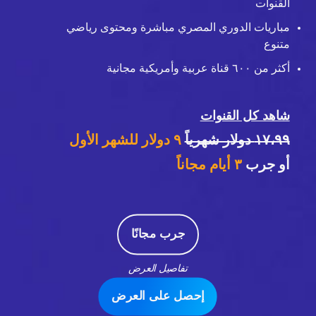
القنوات
مباريات الدوري المصري مباشرة ومحتوى رياضي
متنوع
أكثر من ٦٠٠ قناة عربية وأمريكية مجانية
شاهد كل القنوات
١٧،٩٩ دولار شهرياً
٩ دولار للشهر الأول
أو جرب
٣
أيام مجاناً
جرب مجانًا
تفاصيل العرض
إحصل على العرض