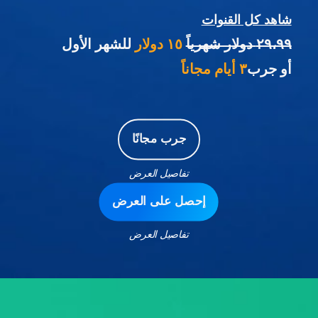
شاهد كل القنوات
٢٩،٩٩ دولار شهرياً
١٥ دولار
للشهر الأول
أو جرب
٣ أيام مجاناً
جرب مجانًا
تفاصيل العرض
إحصل على العرض
تفاصيل العرض