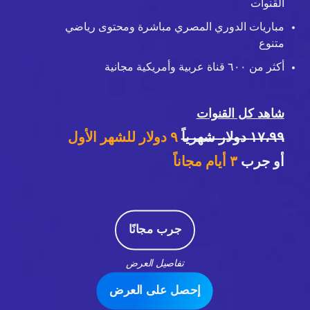
القنوات
مباريات الدوري المصري مباشرة ومحتوى رياضي
متنوع
أكثر من ٦٠٠ قناة عربية وأمريكية مجانية
شاهد كل القنوات
١٧،٩٩ دولار شهرياً
٩ دولار للشهر الأول
أو جرب
٣
أيام مجاناً
جرب مجانًا
تفاصيل العرض
إحصل على العرض