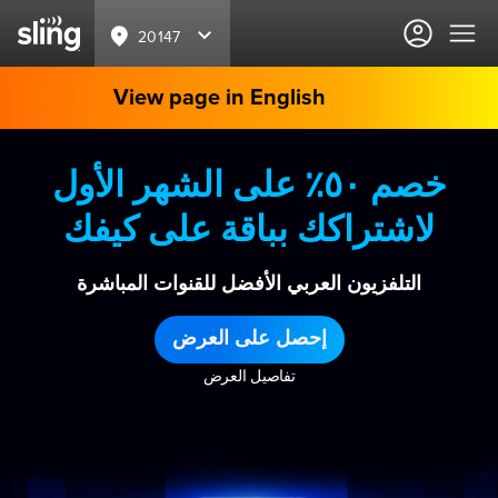
20147
View page in English
خصم ٥٠٪ على الشهر الأول
لاشتراكك بباقة على كيفك
التلفزيون العربي الأفضل للقنوات المباشرة
إحصل على العرض
تفاصيل العرض