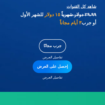
شاهد كل القنوات
٢٩،٩٩ دولار شهرياً
١٥ دولار
للشهر الأول
أو جرب
٣ أيام مجاناً
جرب مجانًا
تفاصيل العرض
إحصل على العرض
تفاصيل العرض