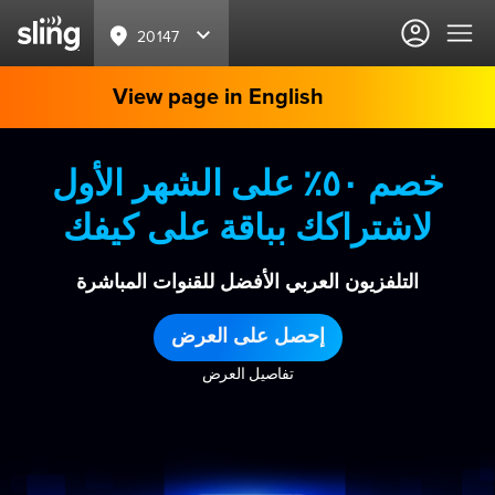
20147
View page in English
خصم ٥٠٪ على الشهر الأول
لاشتراكك بباقة على كيفك
التلفزيون العربي الأفضل للقنوات المباشرة
إحصل على العرض
تفاصيل العرض