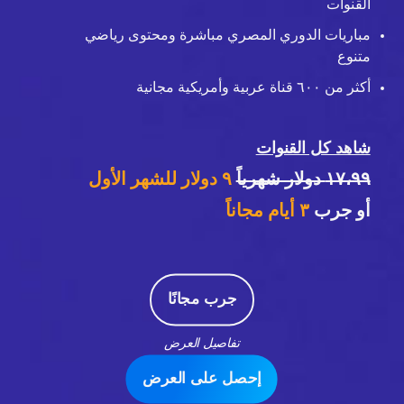
القنوات
مباريات الدوري المصري مباشرة ومحتوى رياضي
متنوع
أكثر من ٦٠٠ قناة عربية وأمريكية مجانية
شاهد كل القنوات
١٧،٩٩ دولار شهرياً
٩ دولار للشهر الأول
أو جرب
٣
أيام مجاناً
جرب مجانًا
تفاصيل العرض
إحصل على العرض