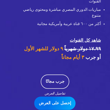
القنوات
مباريات الدوري المصري مباشرة ومحتوى رياضي
متنوع
أكثر من ٦٠٠ قناة عربية وأمريكية مجانية
شاهد كل القنوات
١٧،٩٩ دولار شهرياً
٩ دولار للشهر الأول
أو جرب
٣
أيام مجاناً
جرب مجانًا
تفاصيل العرض
إحصل على العرض