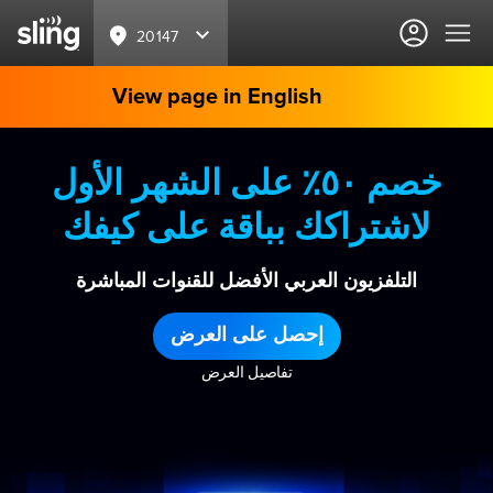
20147
View page in English
خصم ٥٠٪ على الشهر الأول
لاشتراكك بباقة على كيفك
التلفزيون العربي الأفضل للقنوات المباشرة
إحصل على العرض
تفاصيل العرض