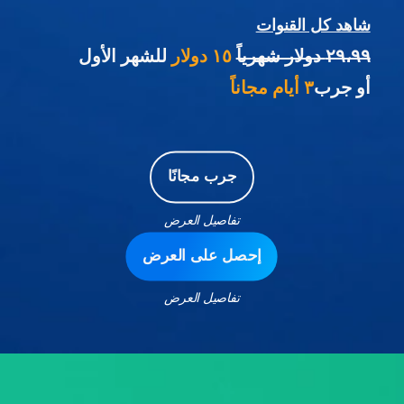
شاهد كل القنوات
٢٩،٩٩ دولار شهرياً
١٥ دولار
للشهر الأول
أو جرب
٣ أيام مجاناً
جرب مجانًا
تفاصيل العرض
إحصل على العرض
تفاصيل العرض