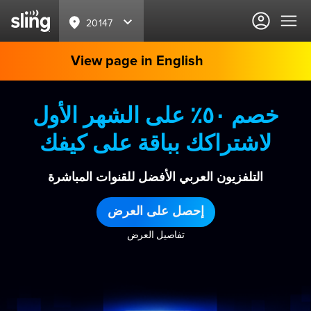
20147
View page in English
خصم ٥٠٪ على الشهر الأول
لاشتراكك بباقة على كيفك
التلفزيون العربي الأفضل للقنوات المباشرة
إحصل على العرض
تفاصيل العرض