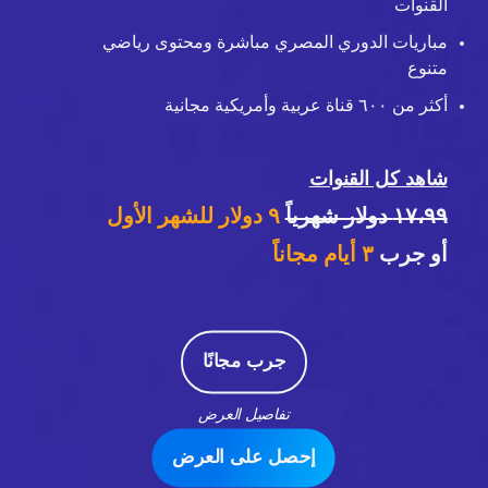
القنوات
مباريات الدوري المصري مباشرة ومحتوى رياضي
متنوع
أكثر من ٦٠٠ قناة عربية وأمريكية مجانية
شاهد كل القنوات
١٧،٩٩ دولار شهرياً
٩ دولار للشهر الأول
أو جرب
٣
أيام مجاناً
جرب مجانًا
تفاصيل العرض
إحصل على العرض