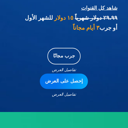
شاهد كل القنوات
٢٩،٩٩ دولار شهرياً
١٥ دولار
للشهر الأول
أو جرب
٣ أيام مجاناً
جرب مجانًا
تفاصيل العرض
إحصل على العرض
تفاصيل العرض