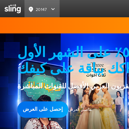
20147
خصم ٥٠٪ على الشهر الأول
كك بباقة على كيفك
لفزيون العربي الأفضل للقنوات المباشرة
إحصل على العرض
تفاصيل العرض