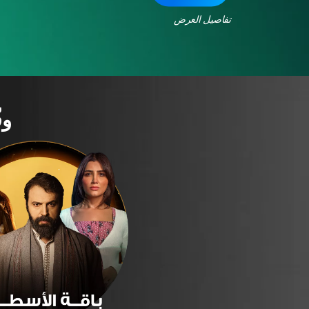
تفاصيل العرض
وف