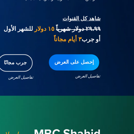
شاهد كل القنوات
٢٩،٩٩ دولار شهرياً
١٥ دولار
للشهر الأول
أو جرب
٣ أيام مجاناً
إحصل على العرض
جرب مجانًا
تفاصيل العرض
تفاصيل العرض