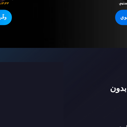
وي
وفّ
بدون