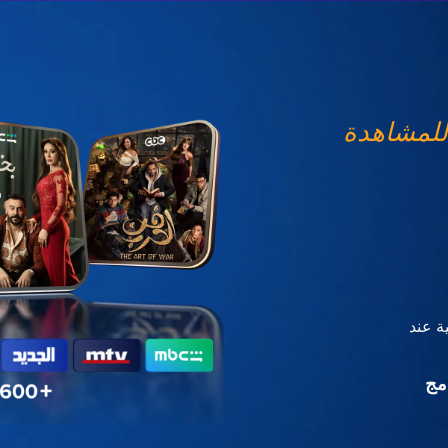
للمشاهدة
ة عند
مج