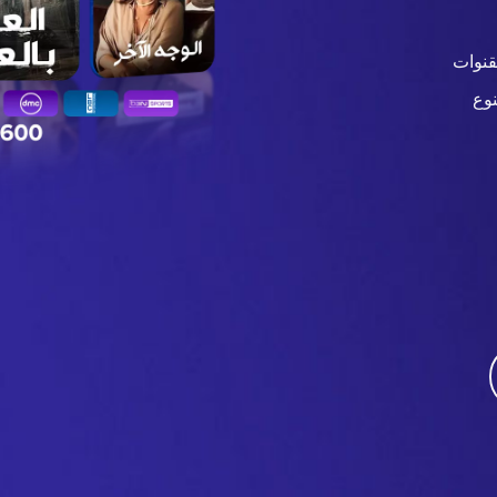
قنوات
وع