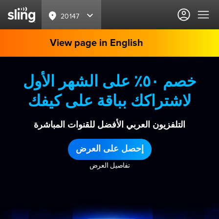
20147
View page in English
خصم ٥٠٪ على الشهر الأول
لاشتراكك بباقة على كيفك
التلفزيون العربي الأفضل للقنوات المباشرة
إحصل على العرض
تفاصيل العرض