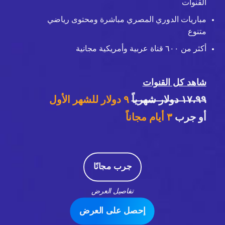
القنوات
مباريات الدوري المصري مباشرة ومحتوى رياضي
متنوع
أكثر من ٦٠٠ قناة عربية وأمريكية مجانية
شاهد كل القنوات
١٧،٩٩ دولار شهرياً
٩ دولار للشهر الأول
أو جرب
٣
أيام مجاناً
جرب مجانًا
تفاصيل العرض
إحصل على العرض