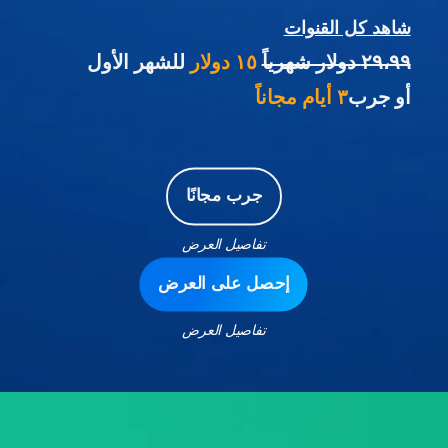
شاهد كل القنوات
٢٩،٩٩ دولار شهرياً
١٥ دولار
للشهر الأول
أو جرب
٣ أيام مجاناً
جرب مجانًا
تفاصيل العرض
إحصل على العرض
تفاصيل العرض