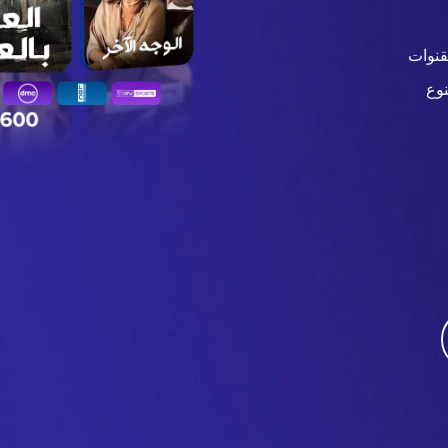
قنوات
وع