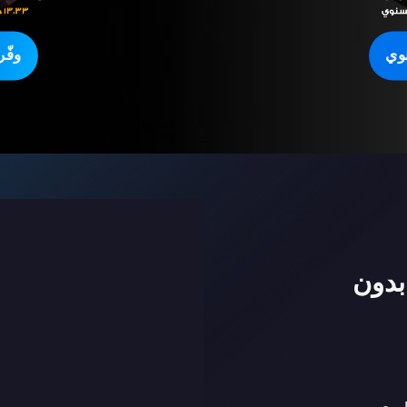
وي
وفّ
بدون