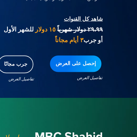
شاهد كل القنوات
٢٩،٩٩ دولار شهرياً
١٥ دولار
للشهر الأول
أو جرب
٣ أيام مجاناً
إحصل على العرض
جرب مجانًا
تفاصيل العرض
تفاصيل العرض