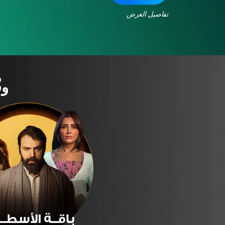
تفاصيل العرض
وف