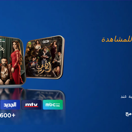
للمشاهدة
ة عند
مج