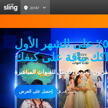
20147
خصم ٥٠٪ على الشهر الأول
كك بباقة على كيفك
لفزيون العربي الأفضل للقنوات المباشرة
إحصل على العرض
تفاصيل العرض