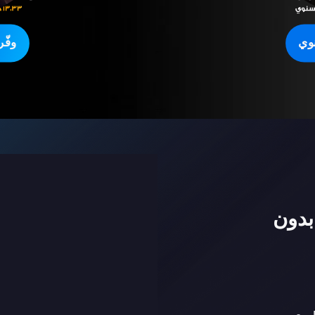
وي
وفّ
بدون