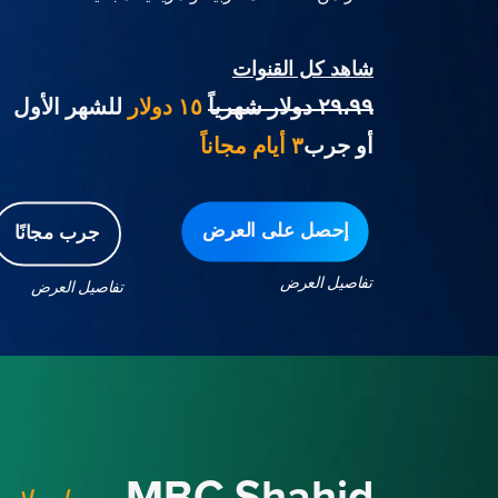
شاهد كل القنوات
٢٩،٩٩ دولار شهرياً
١٥ دولار
للشهر الأول
أو جرب
٣ أيام مجاناً
إحصل على العرض
جرب مجانًا
تفاصيل العرض
تفاصيل العرض