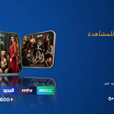
للمشاهدة
ة عند
مج