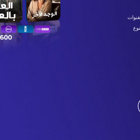
قنوات
وع