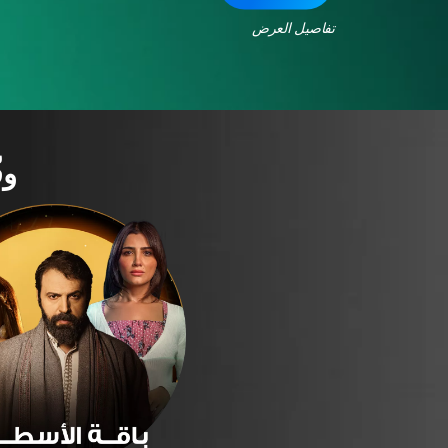
تفاصيل العرض
وف