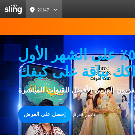
20147
خصم ٥٠٪ على الشهر الأول
كك بباقة على كيفك
لفزيون العربي الأفضل للقنوات المباشرة
إحصل على العرض
تفاصيل العرض