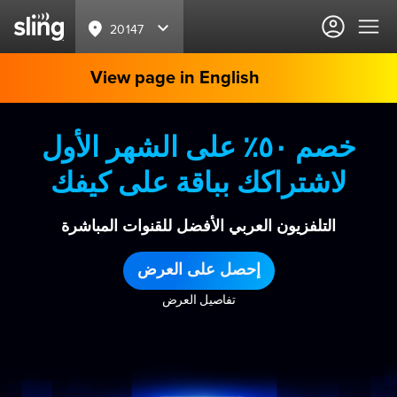
20147
View page in English
خصم ٥٠٪ على الشهر الأول
لاشتراكك بباقة على كيفك
التلفزيون العربي الأفضل للقنوات المباشرة
إحصل على العرض
تفاصيل العرض