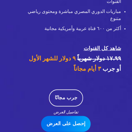
القنوات
مباريات الدوري المصري مباشرة ومحتوى رياضي
متنوع
أكثر من ٦٠٠ قناة عربية وأمريكية مجانية
شاهد كل القنوات
١٧،٩٩ دولار شهرياً
٩ دولار للشهر الأول
أو جرب
٣
أيام مجاناً
جرب مجانًا
تفاصيل العرض
إحصل على العرض