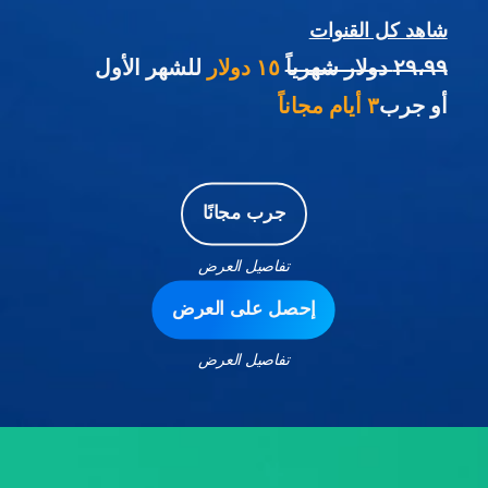
شاهد كل القنوات
٢٩،٩٩ دولار شهرياً
١٥ دولار
للشهر الأول
أو جرب
٣ أيام مجاناً
جرب مجانًا
تفاصيل العرض
إحصل على العرض
تفاصيل العرض