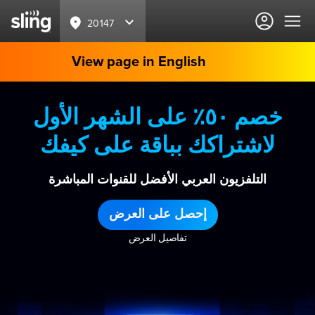
20147
View page in English
خصم ٥٠٪ على الشهر الأول
لاشتراكك بباقة على كيفك
التلفزيون العربي الأفضل للقنوات المباشرة
إحصل على العرض
تفاصيل العرض