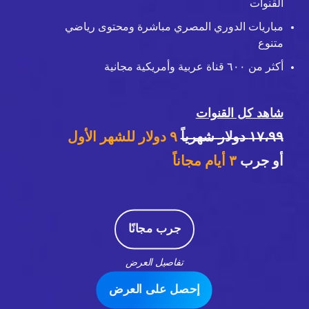
القنوات
مباريات الدوري المصري مباشرة ومحتوى رياضي
متنوع
أكثر من ٦٠٠ قناة عربية وأمريكية مجانية
شاهد كل القنوات
١٧،٩٩ دولار شهرياً
٩ دولار للشهر الأول
أو جرب
٣
أيام مجاناً
جرب مجانًا
تفاصيل العرض
إحصل على العرض