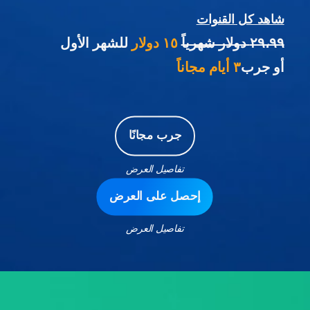
شاهد كل القنوات
٢٩،٩٩ دولار شهرياً
١٥ دولار
للشهر الأول
أو جرب
٣ أيام مجاناً
جرب مجانًا
تفاصيل العرض
إحصل على العرض
تفاصيل العرض