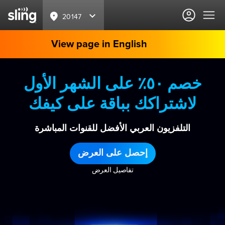
20147
View page in English
خصم ٥٠٪ على الشهر الأول
لاشتراكك بباقة على كيفك
التلفزيون العربي الأفضل للقنوات المباشرة
إحصل على العرض
تفاصيل العرض