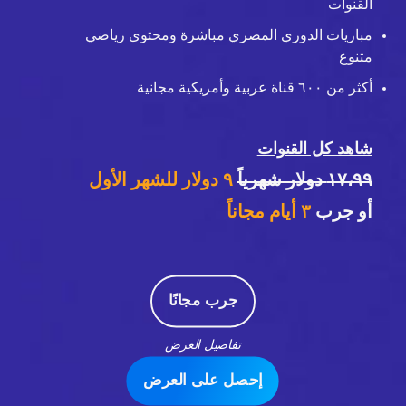
القنوات
مباريات الدوري المصري مباشرة ومحتوى رياضي
متنوع
أكثر من ٦٠٠ قناة عربية وأمريكية مجانية
شاهد كل القنوات
١٧،٩٩ دولار شهرياً
٩ دولار للشهر الأول
أو جرب
٣
أيام مجاناً
جرب مجانًا
تفاصيل العرض
إحصل على العرض