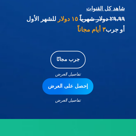
شاهد كل القنوات
٢٩،٩٩ دولار شهرياً
١٥ دولار
للشهر الأول
أو جرب
٣ أيام مجاناً
جرب مجانًا
تفاصيل العرض
إحصل على العرض
تفاصيل العرض